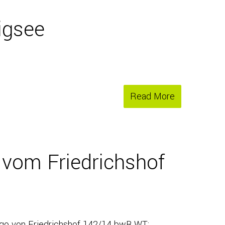
igsee
Read More
 vom Friedrichshof
ago von Friedrichshof 142/14 bwB WT: