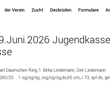
der Verein
Zucht
Deckrüden
Formulare
Ar
9.Juni.2026 Jugendkass
sse
ung: Michael Däumichen Ring 1: Birka Lindema
260/25 1 sg/sg/sg Jsg/sg/sg,ds,65 cm,J 73, spl ds, ge