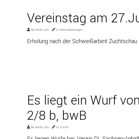
Vereinstag am 27.J
By
editor_dlv
In
Veranstaltungen
Erholung nach der Schweißarbeit Zuchtschau 
Es liegt ein Wurf v
2/8 b, bwB
By
editor_dlv
In
Zucht
Es liegen Würfe bei: Verein DL Sachsen-Anha