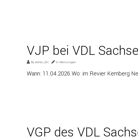
VJP bei VDL Sachse
By
editor_dlv
In
Nennungen
Wann: 11.04.2026 Wo: im Revier Kemberg Nenn
VGP des VDL Sachse