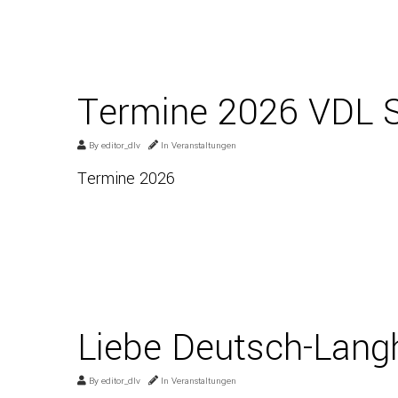
Termine 2026 VDL S
By
editor_dlv
In
Veranstaltungen
Termine 2026
Liebe Deutsch-Lang
By
editor_dlv
In
Veranstaltungen